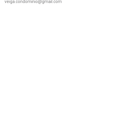
veiga.condominio@gmail.com
ÁREA DO CLIENTE