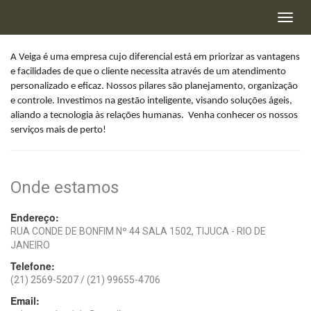
A Veiga é uma empresa cujo diferencial está em priorizar as vantagens
e facilidades de que o cliente necessita através de um atendimento
personalizado e eficaz. Nossos pilares são planejamento, organização
e controle. Investimos na gestão inteligente, visando soluções ágeis,
aliando a tecnologia às relações humanas. Venha conhecer os nossos
HOME
serviços mais de perto!
ALUGAR
Onde estamos
COMPRAR
ANUNCIAR IMÓVEL
Endereço:
RUA CONDE DE BONFIM Nº 44 SALA 1502, TIJUCA - RIO DE
SOBRE
JANEIRO
Telefone:
CONTATO
(21) 2569-5207
/ (21) 99655-4706
FAVORITOS
Email: